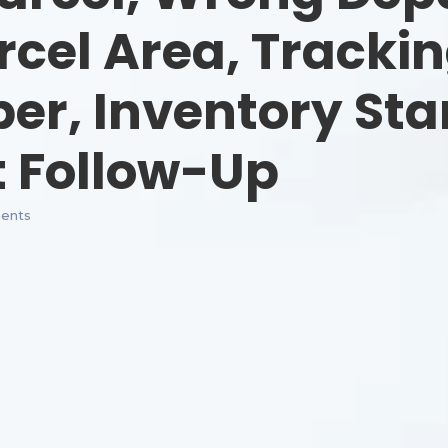
el Area, Trackin
r, Inventory Sta
 Follow-Up
ents