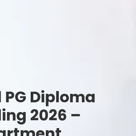
 PG Diploma
ing 2026 –
artment,