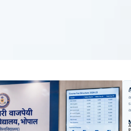
B
a
s
a
A
R