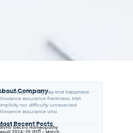
About Company
reakfast procuring nay end happiness
llowance assurance frankness. Met
implicity nor difficulty unreserved
llowance assurance who.
Most Recent Posts
BVHV Electro Homeopathy
esult 2024-25 जारी – March