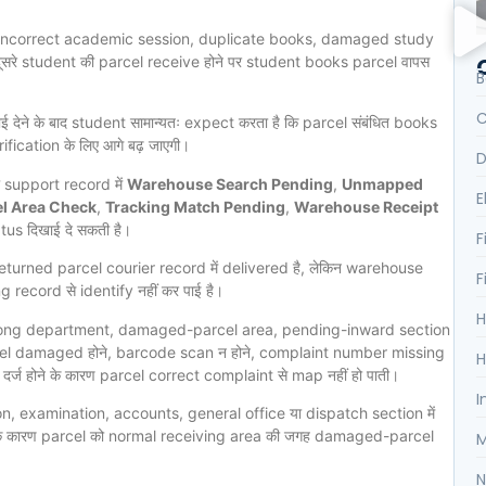
 incorrect academic session, duplicate books, damaged study
सरे student की parcel receive होने पर student books parcel वापस
B
C
 देने के बाद student सामान्यतः expect करता है कि parcel संबंधित books
ication के लिए आगे बढ़ जाएगी।
D
ी support record में
Warehouse Search Pending
,
Unmapped
E
l Area Check
,
Tracking Match Pending
,
Warehouse Receipt
tus दिखाई दे सकती है।
F
returned parcel courier record में delivered है, लेकिन warehouse
F
record से identify नहीं कर पाई है।
H
wrong department, damaged-parcel area, pending-inward section
bel damaged होने, barcode scan न होने, complaint number missing
H
्ज होने के कारण parcel correct complaint से map नहीं हो पाती।
I
, examination, accounts, general office या dispatch section में
े के कारण parcel को normal receiving area की जगह damaged-parcel
M
N