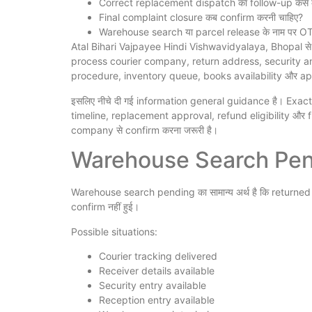
Correct replacement dispatch का follow-up कैसे क
Final complaint closure कब confirm करनी चाहिए?
Warehouse search या parcel release के नाम पर OTP, 
Atal Bihari Vajpayee Hindi Vishwavidyalaya, Bhopal स
process courier company, return address, security 
procedure, inventory queue, books availability और a
इसलिए नीचे दी गई information general guidance है। Exa
timeline, replacement approval, refund eligibility और
company से confirm करना जरूरी है।
Warehouse Search Pendi
Warehouse search pending का सामान्य अर्थ है कि returne
confirm नहीं हुई।
Possible situations:
Courier tracking delivered
Receiver details available
Security entry available
Reception entry available