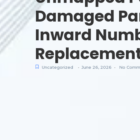
Damaged Parc
Inward Numbe
Replacement
Uncategorized
June 26, 2026
No Comm
-
-