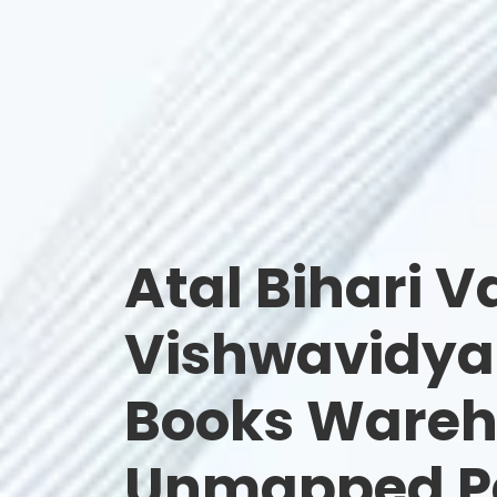
Atal Bihari V
Vishwavidya
Books Wareh
Unmapped Pa