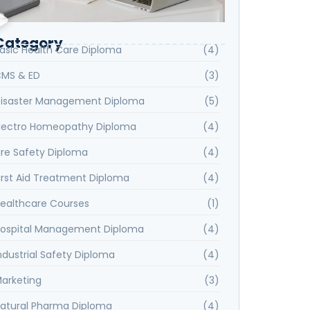
Category
asic Health Care Diploma
(4)
MS & ED
(3)
isaster Management Diploma
(5)
lectro Homeopathy Diploma
(4)
ire Safety Diploma
(4)
irst Aid Treatment Diploma
(4)
ealthcare Courses
(1)
ospital Management Diploma
(4)
ndustrial Safety Diploma
(4)
arketing
(3)
atural Pharma Diploma
(4)