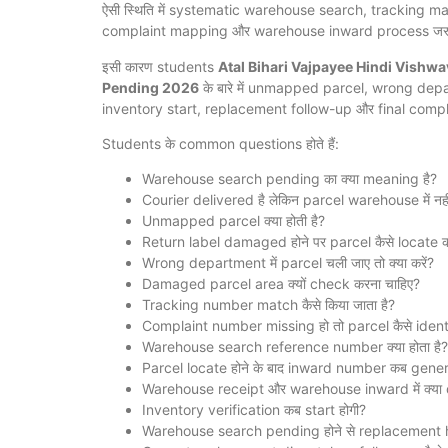
ऐसी स्थिति में systematic warehouse search, tracking 
complaint mapping और warehouse inward process जरूर
इसी कारण students
Atal Bihari Vajpayee Hindi Vish
Pending 2026
के बारे में unmapped parcel, wrong d
inventory start, replacement follow-up और final compla
Students के common questions होते हैं:
Warehouse search pending का क्या meaning है?
Courier delivered है लेकिन parcel warehouse में नहीं म
Unmapped parcel क्या होती है?
Return label damaged होने पर parcel कैसे locate की
Wrong department में parcel चली जाए तो क्या करें?
Damaged parcel area क्यों check करना चाहिए?
Tracking number match कैसे किया जाता है?
Complaint number missing हो तो parcel कैसे identi
Warehouse search reference number क्या होता है?
Parcel locate होने के बाद inward number कब gener
Warehouse receipt और warehouse inward में क्या 
Inventory verification कब start होगी?
Warehouse search pending होने से replacement ho