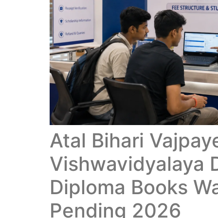
Atal Bihari Vajpay
Vishwavidyalaya 
Diploma Books W
Pending 2026