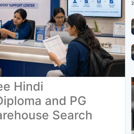
2
ee Hindi
Diploma and PG
arehouse Search