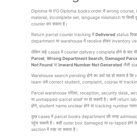
Diploma या PG Diploma books order में wrong course,
material, incomplete set, language mismatch या किसी दू
courier कर सकता है।
Return parcel courier tracking में
Delivered
status दिखाई
department या warehouse में receive होकर inventory verif
लेकिन कई cases में courier delivery complete होने के बाद भ
Parcel
,
Wrong Department Search
,
Damaged Parce
Not Found
या
Inward Number Not Generated
जैसी sta
Warehouse search pending होने का अर्थ यह हो सकता है कि 
team उसे correct student, complaint, course या tracking 
Parcel warehouse परिसर, reception, security desk, 
या unmapped-parcel shelf पर हो सकती है। कभी return la
होने, student name unclear होने या tracking number गलत दर
कुछ cases में parcel books department की जगह admission
पहुंच सकती है। कहीं outer box damaged या re-taped होन
section में रखा जा सकता है।