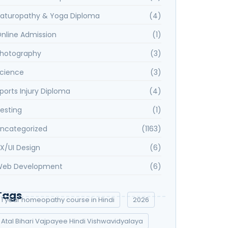
aturopathy & Yoga Diploma
(4)
nline Admission
(1)
hotography
(3)
cience
(3)
ports Injury Diploma
(4)
esting
(1)
ncategorized
(1163)
X/UI Design
(6)
eb Development
(6)
Tags
1 year homeopathy course in Hindi
2026
Atal Bihari Vajpayee Hindi Vishwavidyalaya