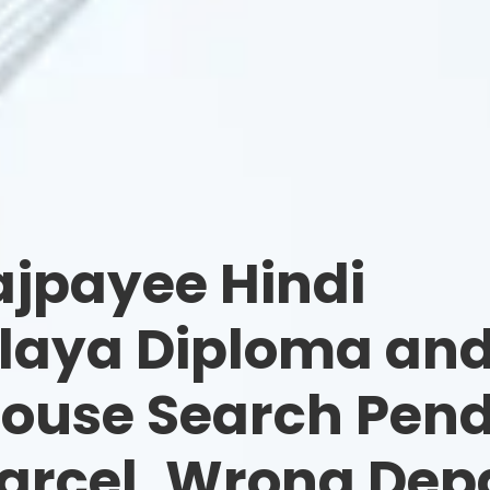
ajpayee Hindi
laya Diploma and
ouse Search Pend
rcel, Wrong Dep