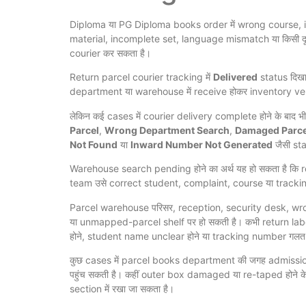
Diploma या PG Diploma books order में wrong course,
material, incomplete set, language mismatch या किसी दू
courier कर सकता है।
Return parcel courier tracking में
Delivered
status दिखाई
department या warehouse में receive होकर inventory verif
लेकिन कई cases में courier delivery complete होने के बाद भ
Parcel
,
Wrong Department Search
,
Damaged Parce
Not Found
या
Inward Number Not Generated
जैसी sta
Warehouse search pending होने का अर्थ यह हो सकता है कि 
team उसे correct student, complaint, course या tracking 
Parcel warehouse परिसर, reception, security desk, 
या unmapped-parcel shelf पर हो सकती है। कभी return la
होने, student name unclear होने या tracking number गलत दर
कुछ cases में parcel books department की जगह admission
पहुंच सकती है। कहीं outer box damaged या re-taped होन
section में रखा जा सकता है।