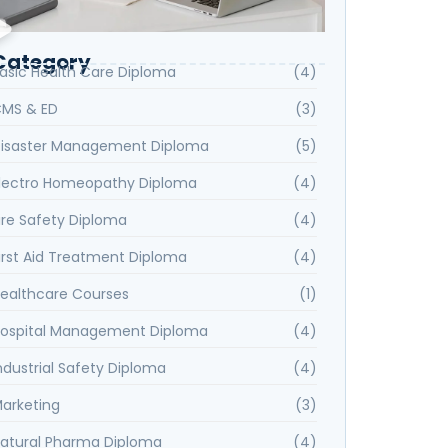
Category
asic Health Care Diploma
(4)
MS & ED
(3)
isaster Management Diploma
(5)
lectro Homeopathy Diploma
(4)
ire Safety Diploma
(4)
irst Aid Treatment Diploma
(4)
ealthcare Courses
(1)
ospital Management Diploma
(4)
ndustrial Safety Diploma
(4)
arketing
(3)
atural Pharma Diploma
(4)