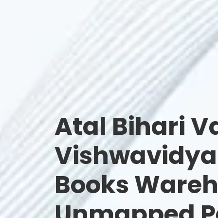
Atal Bihari V
Vishwavidya
Books Wareh
Unmapped Pa