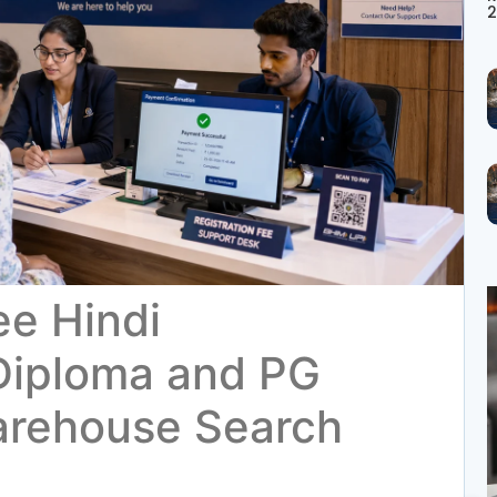
2
ee Hindi
Diploma and PG
arehouse Search