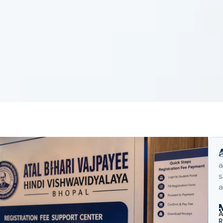
B
a
s
a
A
R