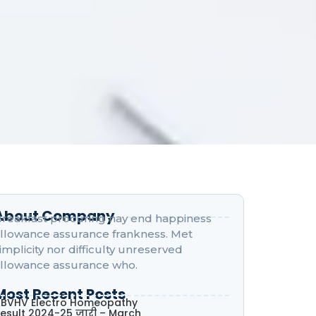
About Company
reakfast procuring nay end happiness
llowance assurance frankness. Met
implicity nor difficulty unreserved
llowance assurance who.
Most Recent Posts
BVHV Electro Homeopathy
esult 2024-25 जारी – March