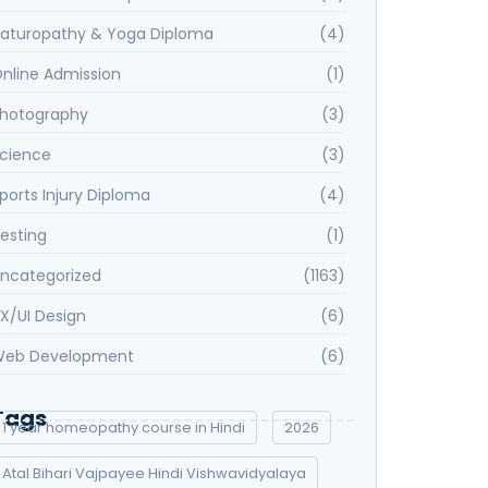
aturopathy & Yoga Diploma
(4)
nline Admission
(1)
hotography
(3)
cience
(3)
ports Injury Diploma
(4)
esting
(1)
ncategorized
(1163)
X/UI Design
(6)
eb Development
(6)
Tags
1 year homeopathy course in Hindi
2026
Atal Bihari Vajpayee Hindi Vishwavidyalaya