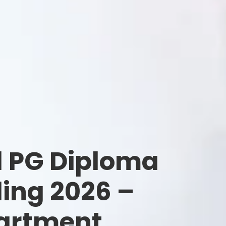
 PG Diploma
ing 2026 –
artment,