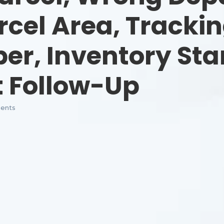
el Area, Trackin
r, Inventory Sta
 Follow-Up
ents