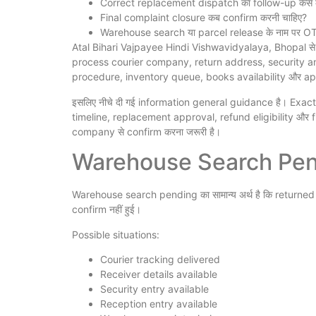
Correct replacement dispatch का follow-up कैसे क
Final complaint closure कब confirm करनी चाहिए?
Warehouse search या parcel release के नाम पर OTP, 
Atal Bihari Vajpayee Hindi Vishwavidyalaya, Bhopal स
process courier company, return address, security 
procedure, inventory queue, books availability और a
इसलिए नीचे दी गई information general guidance है। Exa
timeline, replacement approval, refund eligibility और
company से confirm करना जरूरी है।
Warehouse Search Pendi
Warehouse search pending का सामान्य अर्थ है कि returne
confirm नहीं हुई।
Possible situations:
Courier tracking delivered
Receiver details available
Security entry available
Reception entry available