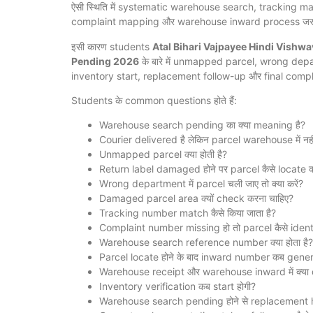
ऐसी स्थिति में systematic warehouse search, tracking 
complaint mapping और warehouse inward process जरूर
इसी कारण students
Atal Bihari Vajpayee Hindi Vish
Pending 2026
के बारे में unmapped parcel, wrong d
inventory start, replacement follow-up और final compla
Students के common questions होते हैं:
Warehouse search pending का क्या meaning है?
Courier delivered है लेकिन parcel warehouse में नहीं म
Unmapped parcel क्या होती है?
Return label damaged होने पर parcel कैसे locate की
Wrong department में parcel चली जाए तो क्या करें?
Damaged parcel area क्यों check करना चाहिए?
Tracking number match कैसे किया जाता है?
Complaint number missing हो तो parcel कैसे identi
Warehouse search reference number क्या होता है?
Parcel locate होने के बाद inward number कब gener
Warehouse receipt और warehouse inward में क्या 
Inventory verification कब start होगी?
Warehouse search pending होने से replacement ho