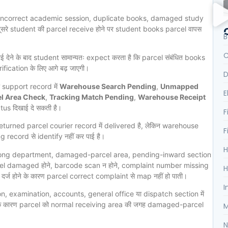
 incorrect academic session, duplicate books, damaged study
सरे student की parcel receive होने पर student books parcel वापस
B
C
 देने के बाद student सामान्यतः expect करता है कि parcel संबंधित books
ication के लिए आगे बढ़ जाएगी।
D
ी support record में
Warehouse Search Pending
,
Unmapped
E
l Area Check
,
Tracking Match Pending
,
Warehouse Receipt
tus दिखाई दे सकती है।
F
returned parcel courier record में delivered है, लेकिन warehouse
F
record से identify नहीं कर पाई है।
H
wrong department, damaged-parcel area, pending-inward section
bel damaged होने, barcode scan न होने, complaint number missing
H
्ज होने के कारण parcel correct complaint से map नहीं हो पाती।
I
, examination, accounts, general office या dispatch section में
े के कारण parcel को normal receiving area की जगह damaged-parcel
M
N