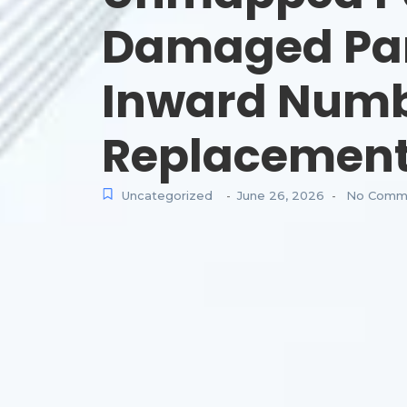
Damaged Parc
Inward Numbe
Replacement
Uncategorized
June 26, 2026
No Comm
-
-