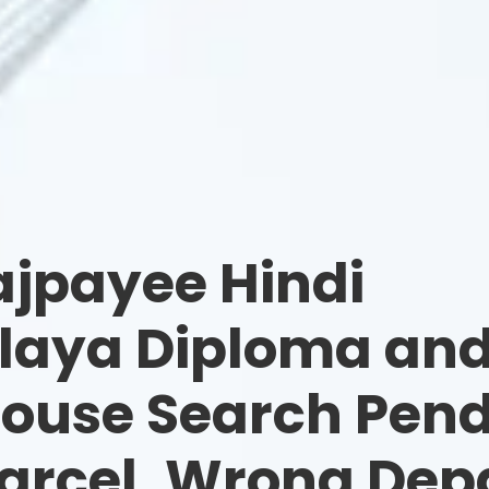
ajpayee Hindi
laya Diploma and
ouse Search Pend
rcel, Wrong Dep