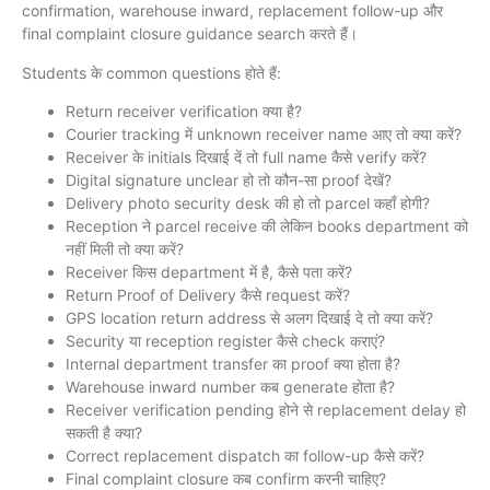
confirmation, warehouse inward, replacement follow-up और
final complaint closure guidance search करते हैं।
Students के common questions होते हैं:
Return receiver verification क्या है?
Courier tracking में unknown receiver name आए तो क्या करें?
Receiver के initials दिखाई दें तो full name कैसे verify करें?
Digital signature unclear हो तो कौन-सा proof देखें?
Delivery photo security desk की हो तो parcel कहाँ होगी?
Reception ने parcel receive की लेकिन books department को
नहीं मिली तो क्या करें?
Receiver किस department में है, कैसे पता करें?
Return Proof of Delivery कैसे request करें?
GPS location return address से अलग दिखाई दे तो क्या करें?
Security या reception register कैसे check कराएं?
Internal department transfer का proof क्या होता है?
Warehouse inward number कब generate होता है?
Receiver verification pending होने से replacement delay हो
सकती है क्या?
Correct replacement dispatch का follow-up कैसे करें?
Final complaint closure कब confirm करनी चाहिए?