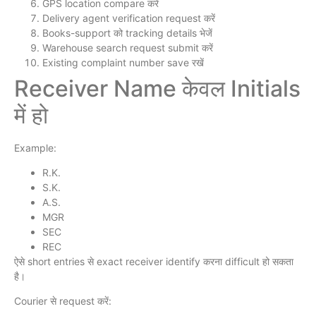
GPS location compare करें
Delivery agent verification request करें
Books-support को tracking details भेजें
Warehouse search request submit करें
Existing complaint number save रखें
Receiver Name केवल Initials
में हो
Example:
R.K.
S.K.
A.S.
MGR
SEC
REC
ऐसे short entries से exact receiver identify करना difficult हो सकता
है।
Courier से request करें: