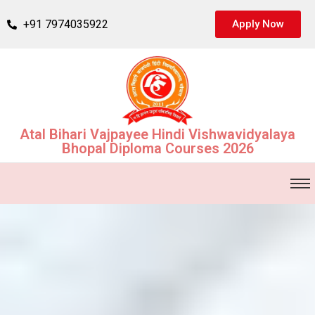
+91 7974035922
Apply Now
Atal Bihari Vajpayee Hindi Vishwavidyalaya
Bhopal Diploma Courses 2026