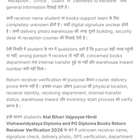
“Reception”, “Office”, “Guard” या “Delivered to Receiver” जैसी
general information दिखाई देती है।
कभी receiver name student या books-support team के लिए
completely unknown होती है। कहीं digital signature unclear होती
है। कभी delivery photo warehouse की जगह दूसरे building, security
desk या reception counter की दिखाई देती है।
ऐसी स्थिति में student के मन में questions आते हैं कि parcel सही जगह पहुंची
या नहीं, wrong person ने receive तो नहीं की, concerned books
department तक internal transfer हुई या नहीं और warehouse inward
number क्यों नहीं मिला।
Return receiver verification का purpose केवल courier delivery
prove करना नहीं है। इसका main उद्देश्य parcel की physical location,
receiver identity, receiving department, internal-transfer
status, warehouse inward और inventory-start process को verify
करना है।
इसी कारण students
Atal Bihari Vajpayee Hindi
Vishwavidyalaya Diploma and PG Diploma Books Return
Receiver Verification 2026
के बारे में unknown receiver name,
signature check, delivery photo, GPS verification, department