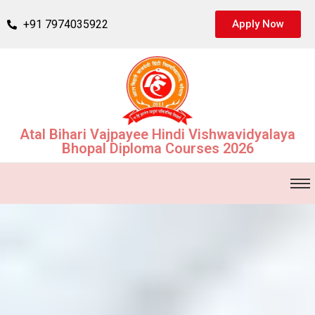
+91 7974035922
Apply Now
Atal Bihari Vajpayee Hindi Vishwavidyalaya
Bhopal Diploma Courses 2026