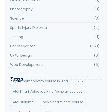
Online Admission
(1)
Photography
(3)
Science
(3)
Sports Injury Diploma
(4)
Testing
(1)
Uncategorized
(1163)
UX/UI Design
(6)
Web Development
(6)
Tags
1 year homeopathy course in Hindi
2026
Atal Bihari Vajpayee Hindi Vishwavidyalaya
Atal Diploma
basic health care course