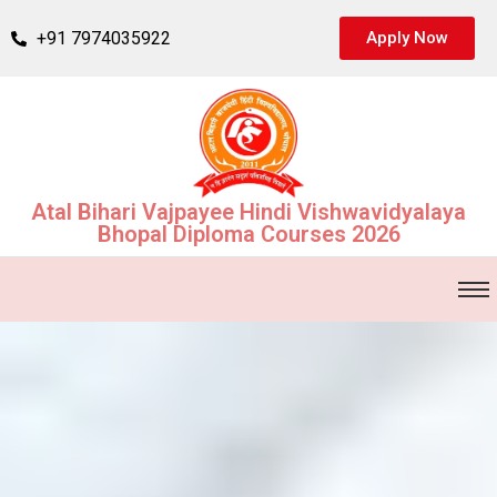
+91 7974035922
Apply Now
Atal Bihari Vajpayee Hindi Vishwavidyalaya
Bhopal Diploma Courses 2026