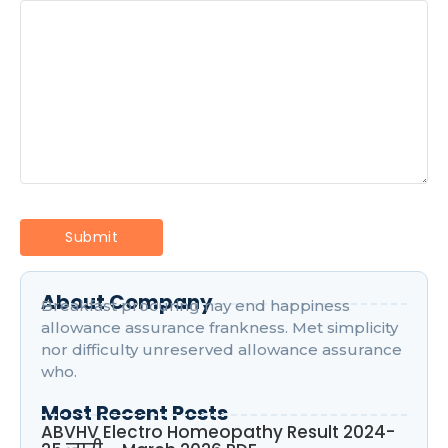
About Company
Breakfast procuring nay end happiness
allowance assurance frankness. Met simplicity
nor difficulty unreserved allowance assurance
who.
Most Recent Posts
ABVHV Electro Homeopathy Result 2024-