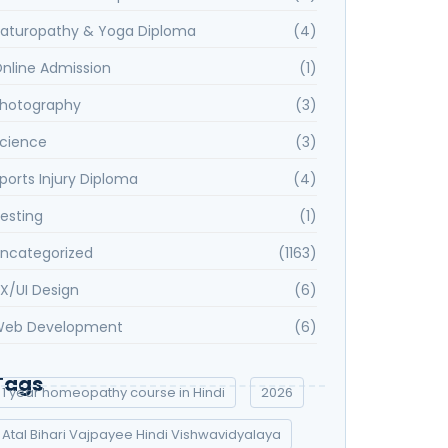
aturopathy & Yoga Diploma
(4)
nline Admission
(1)
hotography
(3)
cience
(3)
ports Injury Diploma
(4)
esting
(1)
ncategorized
(1163)
X/UI Design
(6)
eb Development
(6)
Tags
1 year homeopathy course in Hindi
2026
Atal Bihari Vajpayee Hindi Vishwavidyalaya