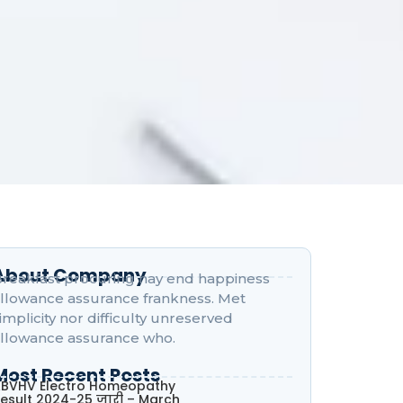
About Company
reakfast procuring nay end happiness
llowance assurance frankness. Met
implicity nor difficulty unreserved
llowance assurance who.
Most Recent Posts
BVHV Electro Homeopathy
esult 2024-25 जारी – March