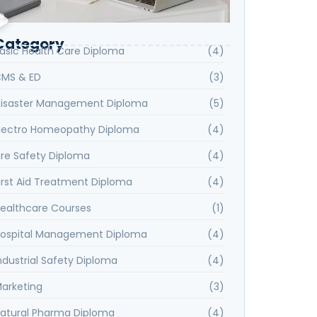
Category
asic Health Care Diploma
(4)
MS & ED
(3)
isaster Management Diploma
(5)
lectro Homeopathy Diploma
(4)
ire Safety Diploma
(4)
irst Aid Treatment Diploma
(4)
ealthcare Courses
(1)
ospital Management Diploma
(4)
ndustrial Safety Diploma
(4)
arketing
(3)
atural Pharma Diploma
(4)