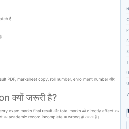
N
tch है
O
P
ै
S
S
T
U
esult PDF, marksheet copy, roll number, enrollment number और
U
W
क्यों जरूरी है?
theory exam marks final result और total marks को directly affect कर
udent का academic record incomplete या wrong हो सकता है।