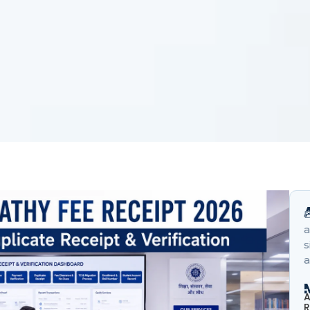
B
a
s
a
A
R