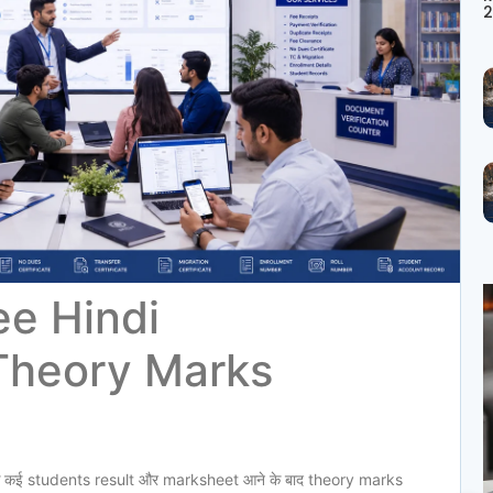
2
ee Hindi
Theory Marks
े कई students result और marksheet आने के बाद theory marks