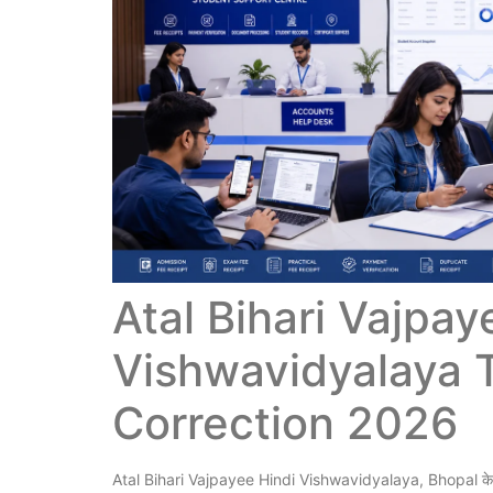
Atal Bihari Vajpay
Vishwavidyalaya 
Correction 2026
Atal Bihari Vajpayee Hindi Vishwavidyalaya, Bhopal क