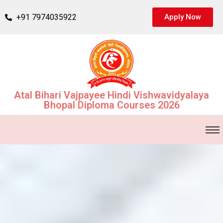
+91 7974035922
Apply Now
Atal Bihari Vajpayee Hindi Vishwavidyalaya
Bhopal Diploma Courses 2026