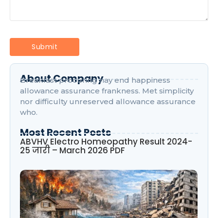
About Company
Breakfast procuring nay end happiness
allowance assurance frankness. Met simplicity
nor difficulty unreserved allowance assurance
who.
Most Recent Posts
ABVHV Electro Homeopathy Result 2024-
25 जारी – March 2026 PDF