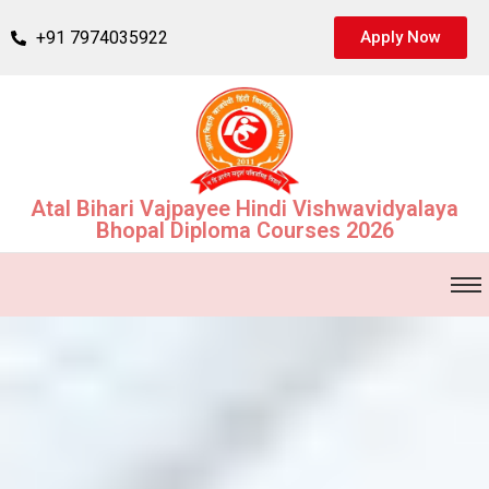
+91 7974035922
Apply Now
Atal Bihari Vajpayee Hindi Vishwavidyalaya
Bhopal Diploma Courses 2026