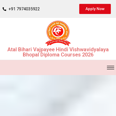
+91 7974035922
Apply Now
Atal Bihari Vajpayee Hindi Vishwavidyalaya
Bhopal Diploma Courses 2026