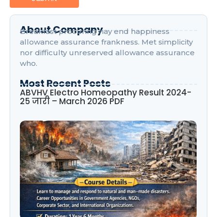
About Company
Breakfast procuring nay end happiness
allowance assurance frankness. Met simplicity
nor difficulty unreserved allowance assurance
who.
Most Recent Posts
ABVHV Electro Homeopathy Result 2024-
25 जारी – March 2026 PDF