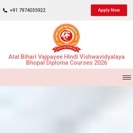
+91 7974035922
Apply Now
Atal Bihari Vajpayee Hindi Vishwavidyalaya
Bhopal Diploma Courses 2026