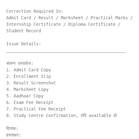
Correction Required In:

Admit Card / Result / Marksheet / Practical Marks / 
Internship Certificate / Diploma Certificate / 
Student Record

Issue Details:

________________________________________________

संलग्न दस्तावेज:

1. Admit Card Copy

2. Enrollment Slip

3. Result Screenshot

4. Marksheet Copy

5. Aadhaar Copy

6. Exam Fee Receipt

7. Practical Fee Receipt

8. Study Centre Confirmation, यदि available हो

दिनांक:
