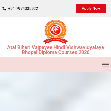
+91 7974035922
Apply Now
Atal Bihari Vajpayee Hindi Vishwavidyalaya
Bhopal Diploma Courses 2026