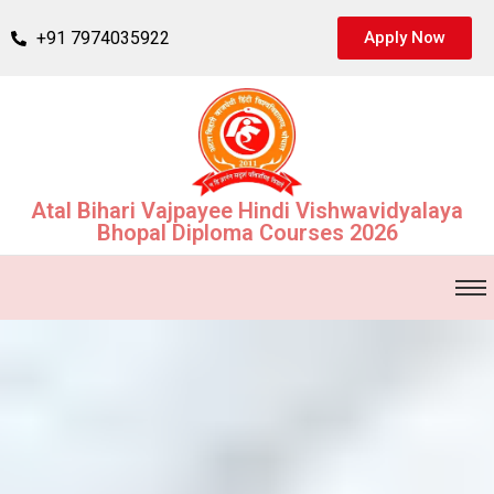
+91 7974035922
Apply Now
Atal Bihari Vajpayee Hindi Vishwavidyalaya
Bhopal Diploma Courses 2026