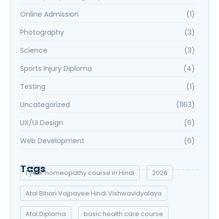
Online Admission
(1)
Photography
(3)
Science
(3)
Sports Injury Diploma
(4)
Testing
(1)
Uncategorized
(1163)
UX/UI Design
(6)
Web Development
(6)
Tags
1 year homeopathy course in Hindi
2026
Atal Bihari Vajpayee Hindi Vishwavidyalaya
Atal Diploma
basic health care course