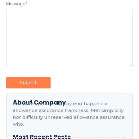
Message
*
About Company
Breakfast procuring nay end happiness
allowance assurance frankness. Met simplicity
nor difficulty unreserved allowance assurance
who.
Most Recent Posts