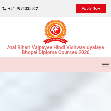
+91 7974035922
Apply Now
Atal Bihari Vajpayee Hindi Vishwavidyalaya
Bhopal Diploma Courses 2026