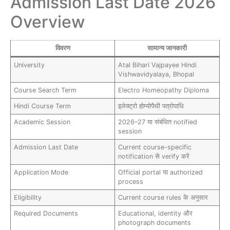
Admission Last Date 2026
Overview
विवरण
सामान्य जानकारी
University
Atal Bihari Vajpayee Hindi
Vishwavidyalaya, Bhopal
Course Search Term
Electro Homeopathy Diploma
Hindi Course Term
इलेक्ट्रो होम्योपैथी पत्रोपाधि
Academic Session
2026–27 या संबंधित notified
session
Admission Last Date
Current course-specific
notification से verify करें
Application Mode
Official portal या authorized
process
Eligibility
Current course rules के अनुसार
Required Documents
Educational, identity और
photograph documents