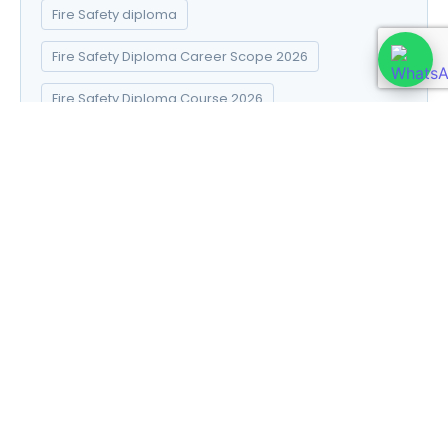
Fire Safety diploma
Fire Safety Diploma Career Scope 2026
Fire Safety Diploma Course 2026
Fire Safety Diploma Online Admission 2026
Fire Safety Diploma Syllabus 2026
first aid certificate details
first aid course in Hindi
first aid diploma course 2026
Graphic Design Essentials
Healthcare Course After 12th 2026: How to Choose
the Right Program Course After 12th 2026