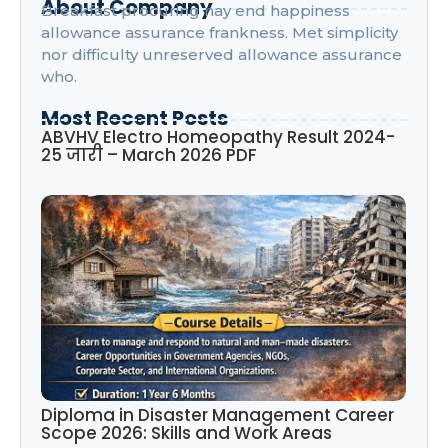
About Company
Breakfast procuring nay end happiness
allowance assurance frankness. Met simplicity
nor difficulty unreserved allowance assurance
who.
Most Recent Posts
ABVHV Electro Homeopathy Result 2024-
25 जारी – March 2026 PDF
Diploma in Disaster Management Career
Scope 2026: Skills and Work Areas