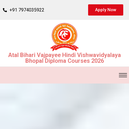
+91 7974035922
Apply Now
Atal Bihari Vajpayee Hindi Vishwavidyalaya
Bhopal Diploma Courses 2026