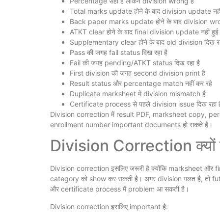
Percentage सही है लेकिन division wrong है
Total marks update होने के बाद division update नहीं
Back paper marks update होने के बाद division wro
ATKT clear होने के बाद final division update नहीं हुई
Supplementary clear होने के बाद old division दिख रह
Pass की जगह fail status दिख रहा है
Fail की जगह pending/ATKT status दिख रहा है
First division की जगह second division print है
Result status और percentage match नहीं कर रहे
Duplicate marksheet में division mismatch है
Certificate process से पहले division issue दिख रहा ह
Division correction में result PDF, marksheet copy, pe
enrollment number important documents हो सकते हैं।
Division Correction क्यों 
Division correction इसलिए जरूरी है क्योंकि marksheet और
category को show कर सकती है। अगर division गलत है, तो f
और certificate process में problem आ सकती है।
Division correction इसलिए important है: