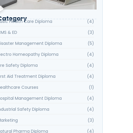
Category
asic Health Care Diploma
(4)
MS & ED
(3)
isaster Management Diploma
(5)
lectro Homeopathy Diploma
(4)
ire Safety Diploma
(4)
irst Aid Treatment Diploma
(4)
ealthcare Courses
(1)
ospital Management Diploma
(4)
ndustrial Safety Diploma
(4)
arketing
(3)
atural Pharma Diploma
(4)