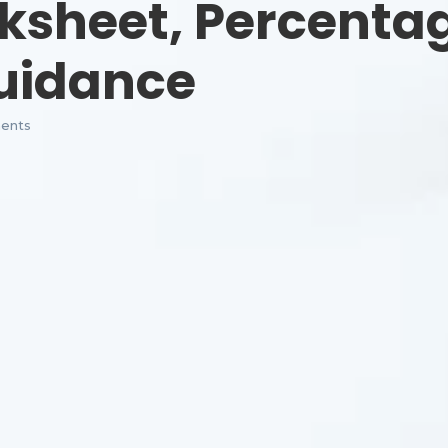
rksheet, Percenta
Guidance
ents