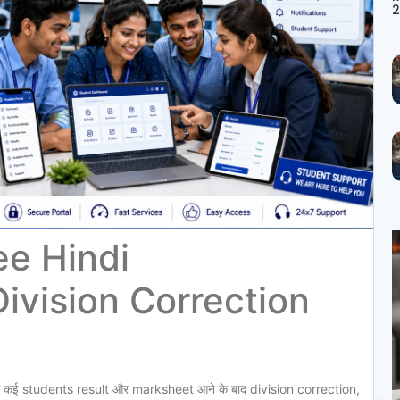
2
ee Hindi
ivision Correction
कई students result और marksheet आने के बाद division correction,