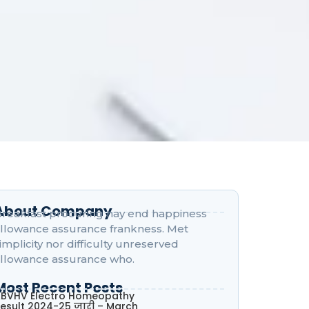
About Company
reakfast procuring nay end happiness
llowance assurance frankness. Met
implicity nor difficulty unreserved
llowance assurance who.
Most Recent Posts
BVHV Electro Homeopathy
esult 2024-25 जारी – March