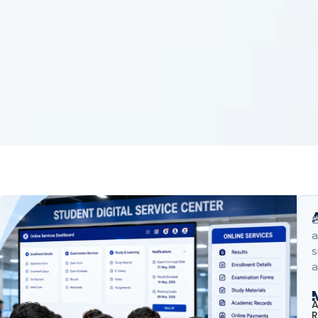
B
a
s
a
A
R