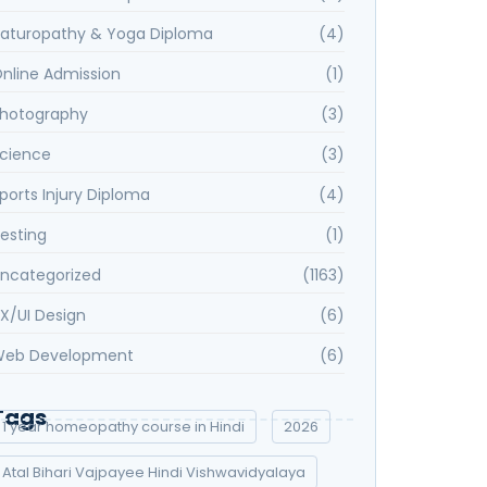
aturopathy & Yoga Diploma
(4)
nline Admission
(1)
hotography
(3)
cience
(3)
ports Injury Diploma
(4)
esting
(1)
ncategorized
(1163)
X/UI Design
(6)
eb Development
(6)
Tags
1 year homeopathy course in Hindi
2026
Atal Bihari Vajpayee Hindi Vishwavidyalaya