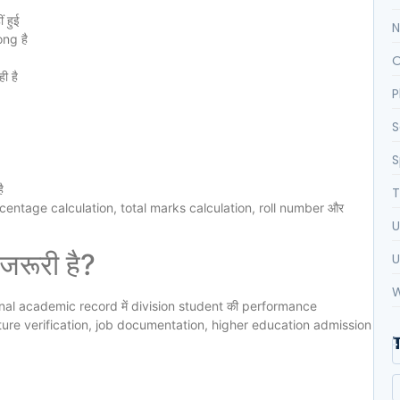
 हुई
N
ng है
O
ी है
P
S
S
ै
T
rcentage calculation, total marks calculation, roll number और
U
जरूरी है?
U
W
 final academic record में division student की performance
uture verification, job documentation, higher education admission