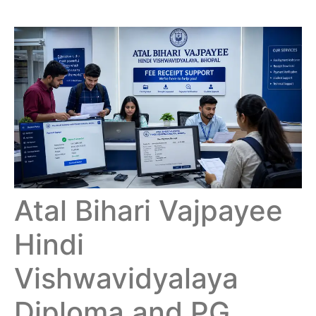
Atal Bihari Vajpayee
Hindi
Vishwavidyalaya
Diploma and PG