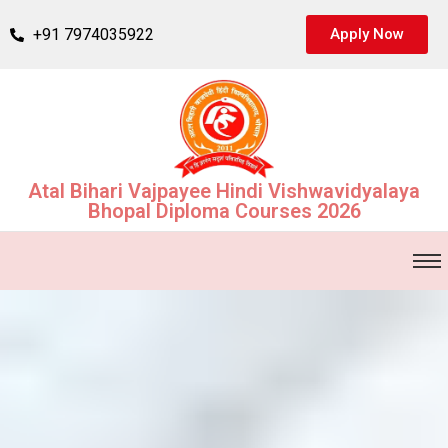
+91 7974035922
Apply Now
Atal Bihari Vajpayee Hindi Vishwavidyalaya
Bhopal Diploma Courses 2026