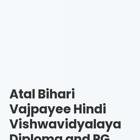
Atal Bihari
Vajpayee Hindi
Vishwavidyalaya
Diploma and PG