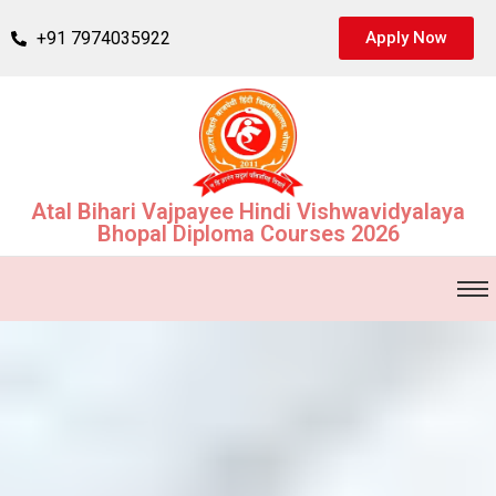
+91 7974035922
Apply Now
Atal Bihari Vajpayee Hindi Vishwavidyalaya
Bhopal Diploma Courses 2026