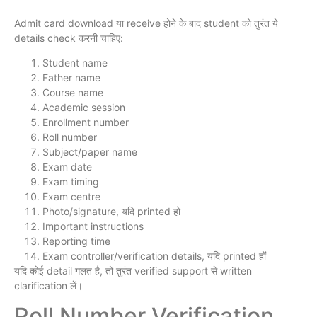
Admit card download या receive होने के बाद student को तुरंत ये
details check करनी चाहिए:
Student name
Father name
Course name
Academic session
Enrollment number
Roll number
Subject/paper name
Exam date
Exam timing
Exam centre
Photo/signature, यदि printed हो
Important instructions
Reporting time
Exam controller/verification details, यदि printed हों
यदि कोई detail गलत है, तो तुरंत verified support से written
clarification लें।
Roll Number Verification