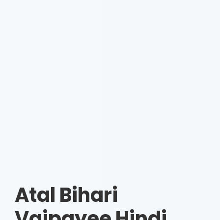
Atal Bihari
Vajpayee Hindi