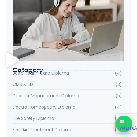
Category
Basic Health Care Diploma
(4)
CMS & ED
(3)
Disaster Management Diploma
(5)
Electro Homeopathy Diploma
(4)
Fire Safety Diploma
(4)
First Aid Treatment Diploma
(4)