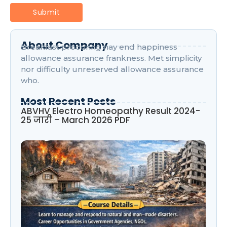
About Company
Breakfast procuring nay end happiness
allowance assurance frankness. Met simplicity
nor difficulty unreserved allowance assurance
who.
Most Recent Posts
ABVHV Electro Homeopathy Result 2024-
25 जारी – March 2026 PDF