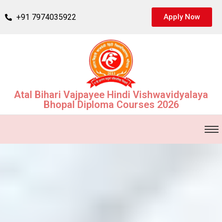
+91 7974035922
Apply Now
Atal Bihari Vajpayee Hindi Vishwavidyalaya
Bhopal Diploma Courses 2026