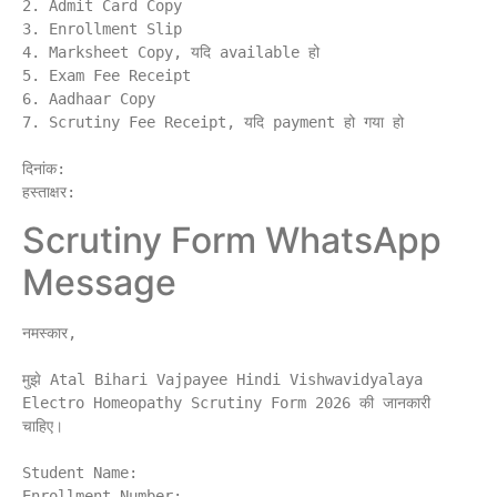
2. Admit Card Copy

3. Enrollment Slip

4. Marksheet Copy, यदि available हो

5. Exam Fee Receipt

6. Aadhaar Copy

7. Scrutiny Fee Receipt, यदि payment हो गया हो

दिनांक:

Scrutiny Form WhatsApp
Message
नमस्कार,

मुझे Atal Bihari Vajpayee Hindi Vishwavidyalaya 
Electro Homeopathy Scrutiny Form 2026 की जानकारी 
चाहिए।

Student Name:

Enrollment Number:
