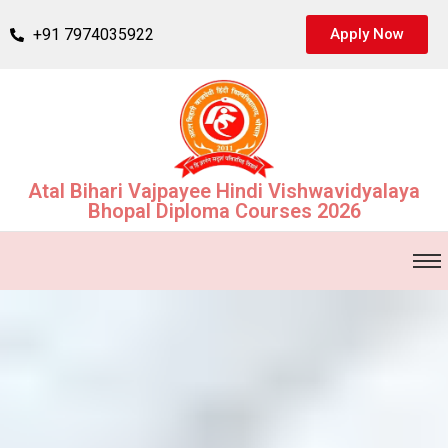
+91 7974035922
Apply Now
Atal Bihari Vajpayee Hindi Vishwavidyalaya
Bhopal Diploma Courses 2026