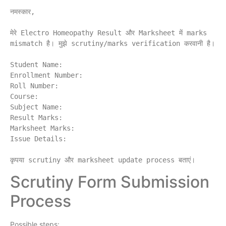
नमस्कार,

मेरे Electro Homeopathy Result और Marksheet में marks 
mismatch है। मुझे scrutiny/marks verification करवानी है।

Student Name:

Enrollment Number:

Roll Number:

Course:

Subject Name:

Result Marks:

Marksheet Marks:

Issue Details:

Scrutiny Form Submission
Process
Possible steps: