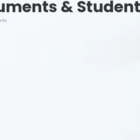
uments & Student
nts