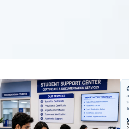
B
a
s
a
A
R