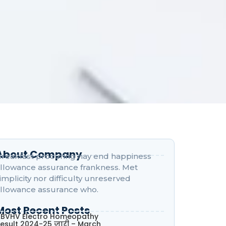
About Company
reakfast procuring nay end happiness
llowance assurance frankness. Met
implicity nor difficulty unreserved
llowance assurance who.
Most Recent Posts
BVHV Electro Homeopathy
esult 2024-25 जारी – March