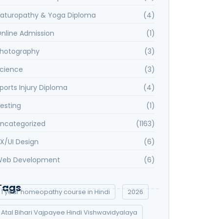
aturopathy & Yoga Diploma
(4)
nline Admission
(1)
hotography
(3)
cience
(3)
ports Injury Diploma
(4)
esting
(1)
ncategorized
(1163)
X/UI Design
(6)
eb Development
(6)
Tags
1 year homeopathy course in Hindi
2026
Atal Bihari Vajpayee Hindi Vishwavidyalaya