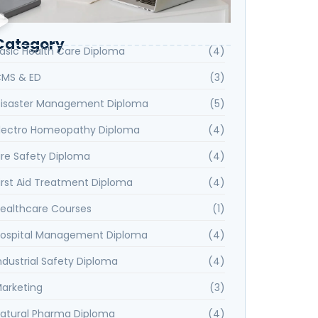
Category
asic Health Care Diploma
(4)
MS & ED
(3)
isaster Management Diploma
(5)
lectro Homeopathy Diploma
(4)
ire Safety Diploma
(4)
irst Aid Treatment Diploma
(4)
ealthcare Courses
(1)
ospital Management Diploma
(4)
ndustrial Safety Diploma
(4)
arketing
(3)
atural Pharma Diploma
(4)